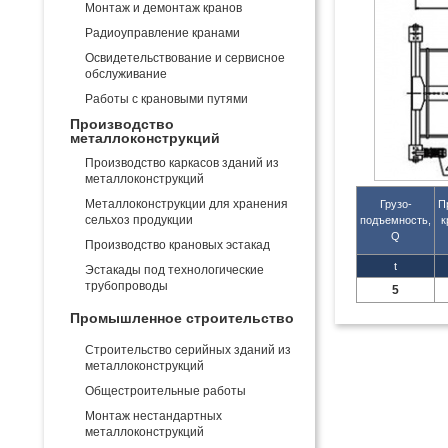
Монтаж и демонтаж кранов
Радиоуправление кранами
Освидетельствование и сервисное
обслуживание
Работы с крановыми путями
Производство
металлоконструкций
Производство каркасов зданий из
металлоконструкций
Металлоконструкции для хранения
Грузо-
П
сельхоз продукции
подъемность,
к
Q
Производство крановых эстакад
t
Эстакады под технологические
трубопроводы
5
Промышленное строительство
Строительство серийных зданий из
металлоконструкций
Общестроительные работы
Монтаж нестандартных
металлоконструкций