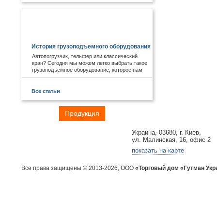
ПОЛЕЗНОЕ И ИНТЕРЕСНОЕ:
История грузоподъемного оборудования
Автопогрузчик, тельфер или классический
кран? Сегодня мы можем легко выбрать такое
грузоподъемное оборудование, которое нам
необходимо. А знаете ли Вы, что первые виды
подобных механизмов были придуманы еще в
древности. Примером служат известные
Все статьи
пирамиды Египта, сложная архитектура Рима,
гидротехнические объекты Китая.
Главная
Продукция
Отрасли
Контакты
Украина, 03680, г. Киев,
ул. Малинская, 16, офис 2
показать на карте
Все права защищены © 2013-2026, ООО
«Торговый дом «Гутман Укр