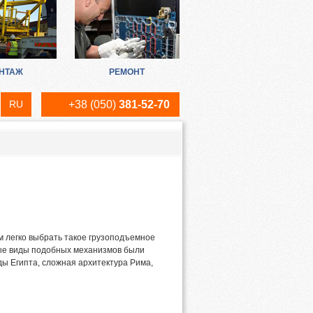
НТАЖ
РЕМОНТ
RU
+38 (050)
381-52-70
UA
EN
м легко выбрать такое грузоподъемное
вые виды подобных механизмов были
ы Египта, сложная архитектура Рима,