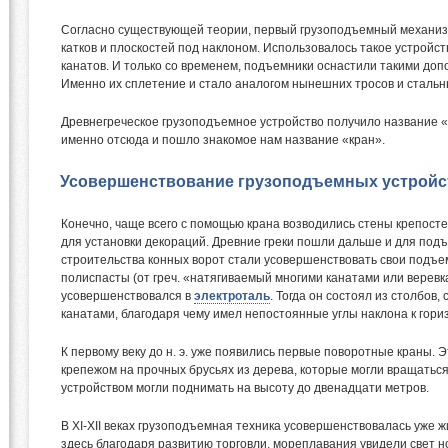
Согласно существующей теории, первый грузоподъемный механизм
катков и плоскостей под наклоном. Использовалось такое устройст
канатов. И только со временем, подъемники оснастили такими доп
Именно их сплетение и стало аналогом нынешних тросов и стальн
Древнегреческое грузоподъемное устройство получило название «
именно отсюда и пошло знакомое нам название «кран».
Усовершенствование грузоподъемных устройс
Конечно, чаще всего с помощью крана возводились стены крепостей
для установки декораций. Древние греки пошли дальше и для подъ
строительства конных ворот стали усовершенствовать свои подъе
полиспасты (от греч. «натягиваемый многими канатами или веревк
усовершенствовался в
электроталь
. Тогда он состоял из столбов
канатами, благодаря чему имел непостоянные углы наклона к гориз
К первому веку до н. э. уже появились первые поворотные краны. 
крепежом на прочных брусьях из дерева, которые могли вращаться 
устройством могли поднимать на высоту до двенадцати метров.
В XI-XII веках грузоподъемная техника усовершенствовалась уже
здесь благодаря развитию торговли, мореплавания увидели свет н