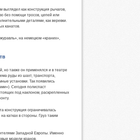
 выглядел как конструкция рычагов,
во без помощи тросов, цепей или
олнительными деталями, как веревки.
ых канатов.
журавль», на немецком «краних»,
тв
, но также он применялся и в театре
ема руды из шахт, транспорта,
мные установки. Так появились
ами»). Сегодня полиспаст
, стоящих под наклоном, раскрепленных
онту.
Эта конструкция ограничивалась
на катках в стороны. Груз таким
 жителями Западной Европы. Именно
овые модели кранов.