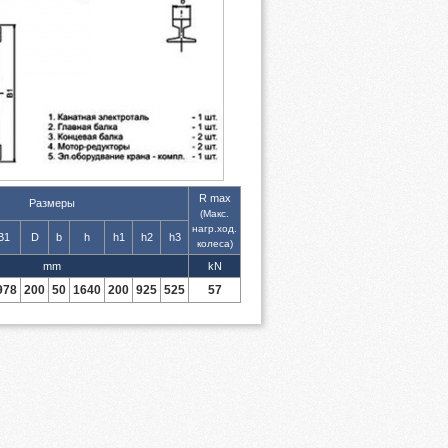
R max
Размеры
(Макс.
нагр.ход.
B1
D
b
h
h1
h2
h3
колеса)
mm
kN
978
200
50
1640
200
925
525
57