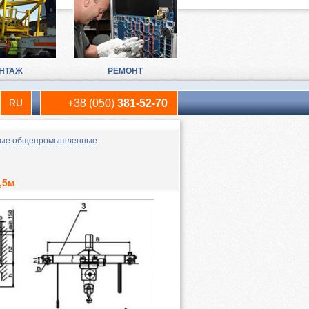
НТАЖ
РЕМОНТ
RU
+38 (050)
381-52-70
UA
вые общепромышленные
EN
,5м