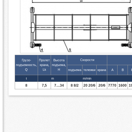
Скорости
Грузо-
Пролет
Высота
подъемность,
крана,
подъема,
Q
Lk
H
подъема
тележки
крана
А
B
t
m
m/min
8
7,5
7…34
8 8/2
20 20/6
20/6
7770
1600
1