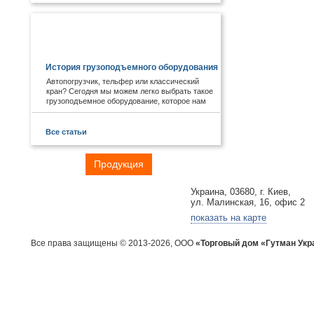
ПОЛЕЗНОЕ И ИНТЕРЕСНОЕ:
История грузоподъемного оборудования
Автопогрузчик, тельфер или классический
кран? Сегодня мы можем легко выбрать такое
грузоподъемное оборудование, которое нам
необходимо. А знаете ли Вы, что первые виды
подобных механизмов были придуманы еще в
древности. Примером служат известные
Все статьи
пирамиды Египта, сложная архитектура Рима,
гидротехнические объекты Китая.
Главная
Продукция
Отрасли
Контакты
Украина, 03680, г. Киев,
ул. Малинская, 16, офис 2
показать на карте
Все права защищены © 2013-2026, ООО
«Торговый дом «Гутман Укр