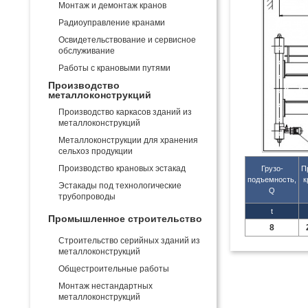
Монтаж и демонтаж кранов
Радиоуправление кранами
Освидетельствование и сервисное
обслуживание
Работы с крановыми путями
Производство
металлоконструкций
Производство каркасов зданий из
металлоконструкций
Металлоконструкции для хранения
сельхоз продукции
Производство крановых эстакад
Грузо-
П
подъемность,
к
Эстакады под технологические
Q
трубопроводы
t
Промышленное строительство
8
Строительство серийных зданий из
металлоконструкций
Общестроительные работы
Монтаж нестандартных
металлоконструкций