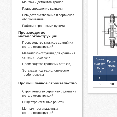
Монтаж и демонтаж кранов
Радиоуправление кранами
Освидетельствование и сервисное
обслуживание
Работы с крановыми путями
Производство
металлоконструкций
Производство каркасов зданий из
металлоконструкций
Металлоконструкции для хранения
сельхоз продукции
Грузо-
Пролет
подъем-
Производство крановых эстакад
крана,
ность,
Lk
Эстакады под технологические
Q
трубопроводы
t
Промышленное строительство
8
10
Строительство серийных зданий из
металлоконструкций
Общестроительные работы
Монтаж нестандартных
металлоконструкций