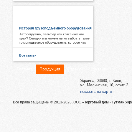
ПОЛЕЗНОЕ И ИНТЕРЕСНОЕ:
История грузоподъемного оборудования
Автопогрузчик, тельфер или классический
кран? Сегодня мы можем легко выбрать такое
грузоподъемное оборудование, которое нам
необходимо. А знаете ли Вы, что первые виды
подобных механизмов были придуманы еще в
древности. Примером служат известные
Все статьи
пирамиды Египта, сложная архитектура Рима,
гидротехнические объекты Китая.
Главная
Продукция
Отрасли
Контакты
Украина, 03680, г. Киев,
ул. Малинская, 16, офис 2
показать на карте
Все права защищены © 2013-2026, ООО
«Торговый дом «Гутман Укр