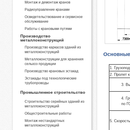
Монтаж и демонтаж кранов
Радиоуправление кранами
Освидетельствование и сервисное
обслуживание
Работы с крановыми путями
Производство
металлоконструкций
Производство каркасов зданий из
металлоконструкций
Основные 
Металлоконструкции для хранения
сельхоз продукции
1. Грузопо
Производство крановых эстакад
2. Пролет к
Эстакады под технологические
трубопроводы
3. В
Промышленное строительство
4. Г
Строительство серийных зданий из
по Г
металлоконструкций
Общестроительные работы
Монтаж нестандартных
5. Скорость
металлоконструкций