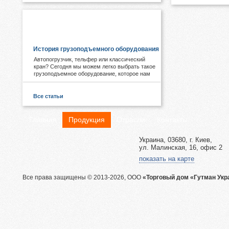
ПОЛЕЗНОЕ И ИНТЕРЕСНОЕ:
История грузоподъемного оборудования
Автопогрузчик, тельфер или классический
кран? Сегодня мы можем легко выбрать такое
грузоподъемное оборудование, которое нам
необходимо. А знаете ли Вы, что первые виды
подобных механизмов были придуманы еще в
древности. Примером служат известные
Все статьи
пирамиды Египта, сложная архитектура Рима,
гидротехнические объекты Китая.
Главная
Продукция
Отрасли
Контакты
Украина, 03680, г. Киев,
ул. Малинская, 16, офис 2
показать на карте
Все права защищены © 2013-2026, ООО
«Торговый дом «Гутман Укр