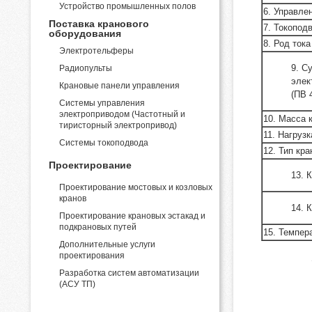
Устройство промышленных полов
6. Управле
Поставка кранового
7. Токопод
оборудования
8. Род тока
Электротельферы
9. С
Радиопульты
элек
Крановые панели управления
(ПВ 
Системы управления
электроприводом (Частотный и
10. Масса к
тиристорный электропривод)
11. Нагрузк
Системы токоподвода
12. Тип кр
Проектирование
13. 
Проектирование мостовых и козловых
кранов
14. 
Проектирование крановых эстакад и
подкрановых путей
15. Темпер
Дополнительные услуги
проектирования
Разработка систем автоматизации
(АСУ ТП)