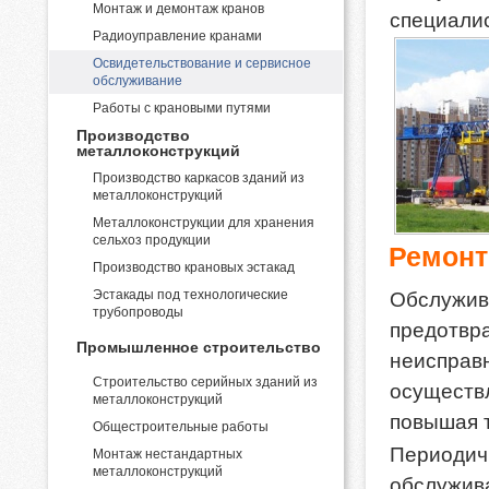
Монтаж и демонтаж кранов
специалис
Радиоуправление кранами
Освидетельствование и сервисное
обслуживание
Работы с крановыми путями
Производство
металлоконструкций
Производство каркасов зданий из
металлоконструкций
Металлоконструкции для хранения
сельхоз продукции
Ремонт
Производство крановых эстакад
Эстакады под технологические
Обслуж
трубопроводы
предотв
Промышленное строительство
неиспра
Строительство серийных зданий из
осуществ
металлоконструкций
повышая 
Общестроительные работы
Периодич
Монтаж нестандартных
металлоконструкций
обслужи