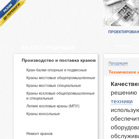
ПРОЕКТИРОВА
Главная
КАТАЛОГ ПРОДУКЦИИ:
Производство и поставка кранов
Продукция
Кран-балки опорные и подвесные
Техническое 
Краны мостовые общепромышленные
Качестве
Краны мостовые специальные
решению 
Краны козловые общепромышленные
и специальные
техники
и
Легкие козловые краны (МПУ)
использу
Краны консольные
обеспеч
Крановые услуги
оборудов
Ремонт кранов
обслужив