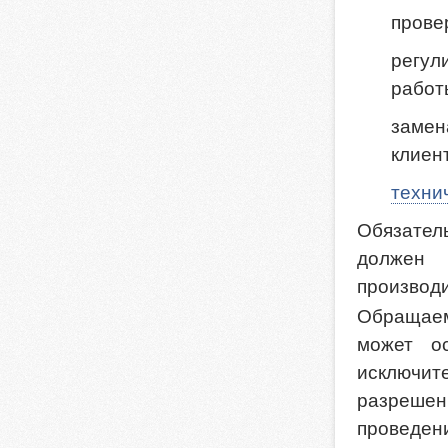
прове
регул
работ
заме
клиен
техни
Обязател
должен 
производ
Обращаем
может ос
исключит
разрешен
проведен