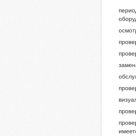
перио
обору
осмот
прове
прове
замен
обслу
прове
визуа
прове
прове
имеет