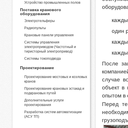
Устройство промышленных полов
оборудова
Поставка кранового
оборудования
кажды
Электротельферы
Радиопульты
один р
Крановые панели управления
кажды
Системы управления
электроприводом (Частотный и
тиристорный электропривод)
кажды
Системы токоподвода
После за
Проектирование
компание
Проектирование мостовых и козловых
случае в
кранов
объект в
Проектирование крановых эстакад и
подкрановых путей
опытом в 
Дополнительные услуги
Перед те
проектирования
необходи
Разработка систем автоматизации
(АСУ ТП)
грузопод