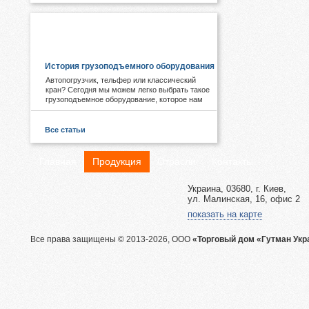
ПОЛЕЗНОЕ И ИНТЕРЕСНОЕ:
История грузоподъемного оборудования
Автопогрузчик, тельфер или классический
кран? Сегодня мы можем легко выбрать такое
грузоподъемное оборудование, которое нам
необходимо. А знаете ли Вы, что первые виды
подобных механизмов были придуманы еще в
древности. Примером служат известные
Все статьи
пирамиды Египта, сложная архитектура Рима,
гидротехнические объекты Китая.
Главная
Продукция
Отрасли
Контакты
Украина, 03680, г. Киев,
ул. Малинская, 16, офис 2
показать на карте
Все права защищены © 2013-2026, ООО
«Торговый дом «Гутман Укр