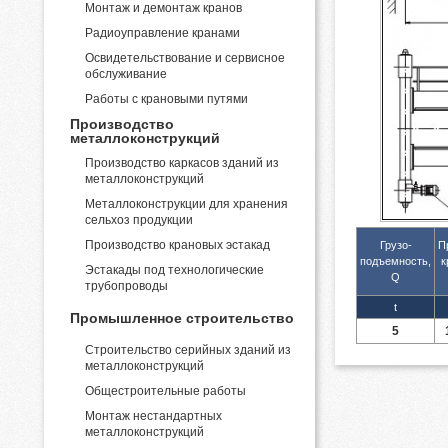
Монтаж и демонтаж кранов
Радиоуправление кранами
Освидетельствование и сервисное
обслуживание
Работы с крановыми путями
Производство
металлоконструкций
Производство каркасов зданий из
металлоконструкций
Металлоконструкции для хранения
сельхоз продукции
Производство крановых эстакад
Грузо-
П
подъемность,
к
Эстакады под технологические
Q
трубопроводы
t
Промышленное строительство
5
Строительство серийных зданий из
металлоконструкций
Общестроительные работы
Монтаж нестандартных
металлоконструкций