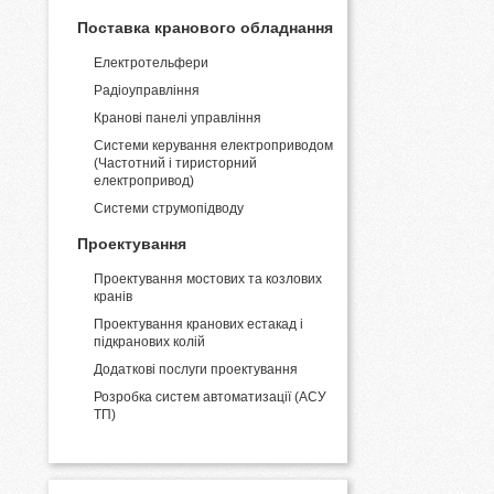
Поставка кранового обладнання
Електротельфери
Радіоуправління
Кранові панелі управління
Системи керування електроприводом
(Частотний і тиристорний
електропривод)
Системи струмопідводу
Проектування
Проектування мостових та козлових
кранів
Проектування кранових естакад і
підкранових колій
Додаткові послуги проектування
Розробка систем автоматизації (АСУ
ТП)