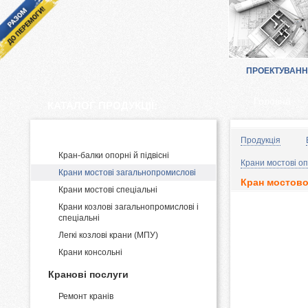
ПРОЕКТУВАН
Головна
КАТАЛОГ ПРОДУКЦІЇ:
Виробництво і постачання кранів
Продукція
Кран-балки опорні й підвісні
Крани мостові оп
Крани мостові загальнопромислові
Кран мостово
Крани мостові спеціальні
Крани козлові загальнопромислові і
спеціальні
Легкі козлові крани (МПУ)
Крани консольні
Кранові послуги
Ремонт кранів