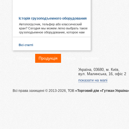
КОРИСНЕ І ЦІКАВЕ:
Історія грузоподъемного оборудования
Автопогрузчик, тельфер або классический
кран? Сегодня мы можем легко выбрать такое
грузоподъемное оборудование, которое нам
необходимо. А знаете ли Вы, что первые виды
подобных механизмов были придуманы еще в
древности. Примером служат известные
Всі статті
пирамиды Египта, сложная архитектура Рима,
гидротехнические объекты Китая.
Головна
Продукція
Галузі
Контакти
Україна, 03680, м. Київ,
вул. Малинська, 16, офіс 2
показати на мапі
Всі права захищені © 2013-2026, ТОВ
«Торговий дім «Гутман Україна