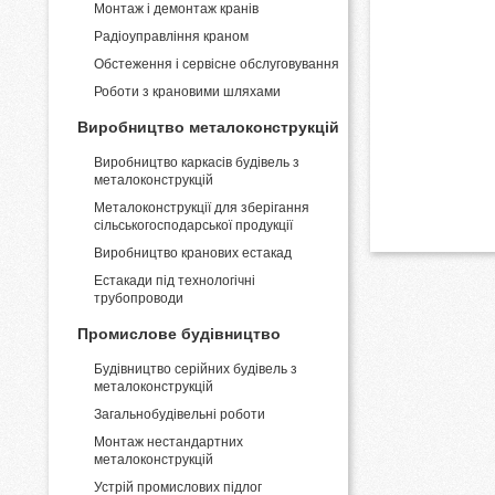
Монтаж і демонтаж кранів
Pадіоуправління краном
Обстеження і сервісне обслуговування
Роботи з крановими шляхами
Виробництво металоконструкцій
Виробництво каркасів будівель з
металоконструкцій
Металоконструкції для зберігання
сільськогосподарської продукції
Виробництво кранових естакад
Естакади під технологічні
трубопроводи
Промислове будівництво
Будівництво серійних будівель з
металоконструкцій
Загальнобудівельні роботи
Монтаж нестандартних
металоконструкцій
Устрій промислових підлог