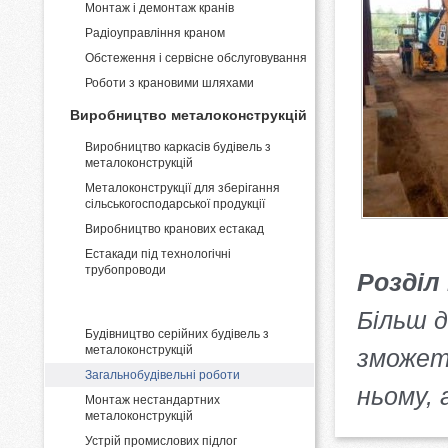
Монтаж і демонтаж кранів
Pадіоуправління краном
Обстеження і сервісне обслуговування
Роботи з крановими шляхами
Виробництво металоконструкцій
Виробництво каркасів будівель з
металоконструкцій
Металоконструкції для зберігання
сільськогосподарської продукції
Виробництво кранових естакад
Естакади під технологічні
трубопроводи
Розділ
Промислове будівництво
Більш д
Будівництво серійних будівель з
металоконструкцій
зможет
Загальнобудівельні роботи
ньому,
Монтаж нестандартних
металоконструкцій
Устрій промислових підлог