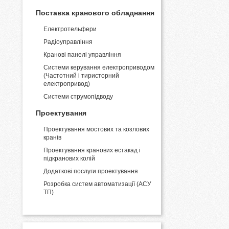
Поставка кранового обладнання
Електротельфери
Радіоуправління
Кранові панелі управління
Системи керування електроприводом
(Частотний і тиристорний
електропривод)
Системи струмопідводу
Проектування
Проектування мостових та козлових
кранів
Проектування кранових естакад і
підкранових колій
Додаткові послуги проектування
Розробка систем автоматизації (АСУ
ТП)