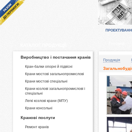
ПРОЕКТУВАН
Головна
КАТАЛОГ ПРОДУКЦІЇ:
Виробництво і постачання кранів
Продукція
Кран-балки опорні й підвісні
Загальнобуді
Крани мостові загальнопромислові
Крани мостові спеціальні
Крани козлові загальнопромислові і
спеціальні
Легкі козлові крани (МПУ)
Крани консольні
Кранові послуги
Ремонт кранів