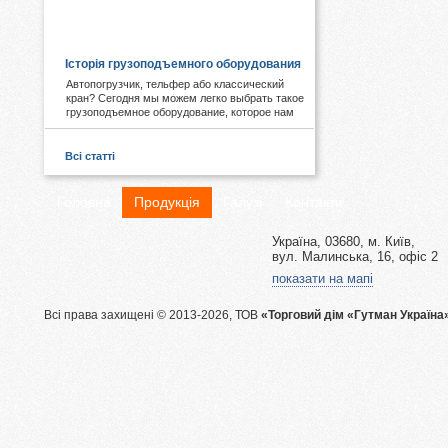
КОРИСНЕ І ЦІКАВЕ:
Історія грузоподъемного оборудования
Автопогрузчик, тельфер або классический
кран? Сегодня мы можем легко выбрать такое
грузоподъемное оборудование, которое нам
необходимо. А знаете ли Вы, что первые виды
подобных механизмов были придуманы еще в
древности. Примером служат известные
Всі статті
пирамиды Египта, сложная архитектура Рима,
гидротехнические объекты Китая.
Головна
Продукція
Галузі
Контакти
Україна, 03680, м. Київ,
вул. Малинська, 16, офіс 2
показати на мапі
Всі права захищені © 2013-2026, ТОВ
«Торговий дім «Гутман Україна