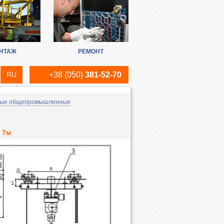
НТАЖ
РЕМОНТ
RU
+38 (050)
381-52-70
UA
вые общепромышленные
EN
 7м