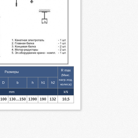
R max
Размеры
(Макс.
нагр.ход.
D
b
h
h1
h2
колеса)
mm
kN
100
130…150
1390
190
132
10,5