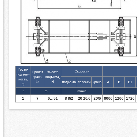
Грузо-
Скорости
Пролет
Высота
подъем-
крана,
подъема,
ность,
Lk
H
подъема
тележки
крана
А
B
B1
Q
t
m
m/min
1
7
6…51
8 8/2
20 20/6
20/6
8000
1200
1720