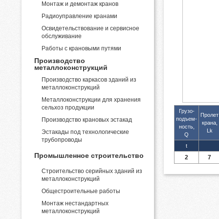
Монтаж и демонтаж кранов
Радиоуправление кранами
Освидетельствование и сервисное
обслуживание
Работы с крановыми путями
Производство
металлоконструкций
Производство каркасов зданий из
металлоконструкций
Металлоконструкции для хранения
сельхоз продукции
Грузо-
Пролет
подъем-
Производство крановых эстакад
крана,
ность,
Lk
Эстакады под технологические
Q
трубопроводы
t
Промышленное строительство
2
7
Строительство серийных зданий из
металлоконструкций
Общестроительные работы
Монтаж нестандартных
металлоконструкций