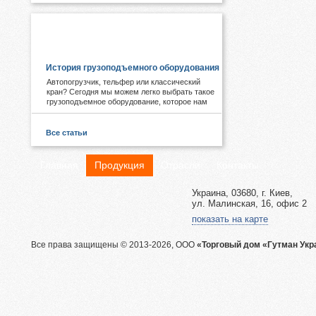
ПОЛЕЗНОЕ И ИНТЕРЕСНОЕ:
История грузоподъемного оборудования
Автопогрузчик, тельфер или классический
кран? Сегодня мы можем легко выбрать такое
грузоподъемное оборудование, которое нам
необходимо. А знаете ли Вы, что первые виды
подобных механизмов были придуманы еще в
древности. Примером служат известные
Все статьи
пирамиды Египта, сложная архитектура Рима,
гидротехнические объекты Китая.
Главная
Продукция
Отрасли
Контакты
Украина, 03680, г. Киев,
ул. Малинская, 16, офис 2
показать на карте
Все права защищены © 2013-2026, ООО
«Торговый дом «Гутман Укр