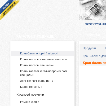
ПРОЕКТУВАН
Головна
КАТАЛОГ ПРОДУКЦІЇ:
Виробництво і постачання кранів
Продукція
Кран-балки опорні й підвісні
Кран-балки підвіс
Крани мостові загальнопромислові
Кран-балка по
Крани мостові спеціальні
Крани козлові загальнопромислові і
спеціальні
Легкі козлові крани (МПУ)
Крани консольні
Кранові послуги
Ремонт кранів