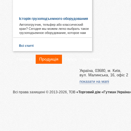
КОРИСНЕ І ЦІКАВЕ:
Історія грузоподъемного оборудования
Автопогрузчик, тельфер або классический
кран? Сегодня мы можем легко выбрать такое
грузоподъемное оборудование, которое нам
необходимо. А знаете ли Вы, что первые виды
подобных механизмов были придуманы еще в
древности. Примером служат известные
Всі статті
пирамиды Египта, сложная архитектура Рима,
гидротехнические объекты Китая.
Головна
Продукція
Галузі
Контакти
Україна, 03680, м. Київ,
вул. Малинська, 16, офіс 2
показати на мапі
Всі права захищені © 2013-2026, ТОВ
«Торговий дім «Гутман Україна