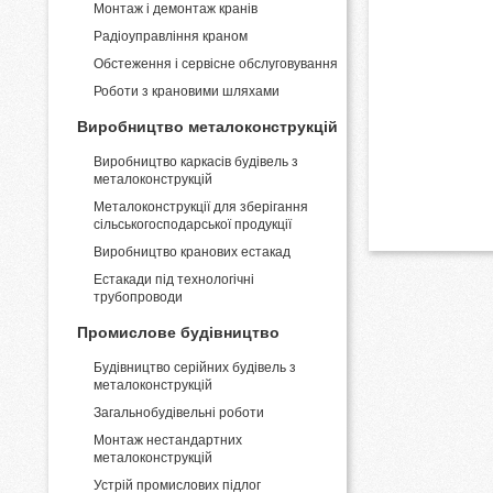
Монтаж і демонтаж кранів
Pадіоуправління краном
Обстеження і сервісне обслуговування
Роботи з крановими шляхами
Виробництво металоконструкцій
Виробництво каркасів будівель з
металоконструкцій
Металоконструкції для зберігання
сільськогосподарської продукції
Виробництво кранових естакад
Естакади під технологічні
трубопроводи
Промислове будівництво
Будівництво серійних будівель з
металоконструкцій
Загальнобудівельні роботи
Монтаж нестандартних
металоконструкцій
Устрій промислових підлог