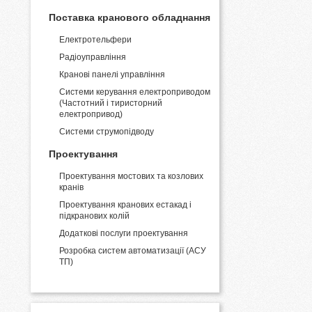
Поставка кранового обладнання
Електротельфери
Радіоуправління
Кранові панелі управління
Системи керування електроприводом
(Частотний і тиристорний
електропривод)
Системи струмопідводу
Проектування
Проектування мостових та козлових
кранів
Проектування кранових естакад і
підкранових колій
Додаткові послуги проектування
Розробка систем автоматизації (АСУ
ТП)