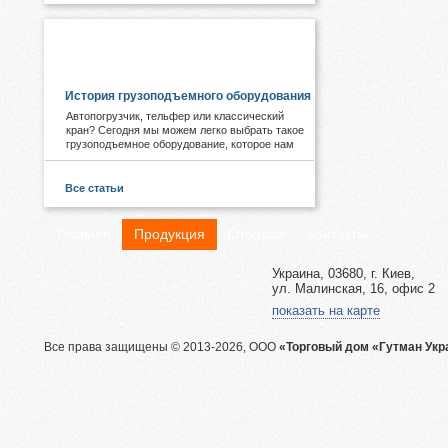
ПОЛЕЗНОЕ И ИНТЕРЕСНОЕ:
История грузоподъемного оборудования
Автопогрузчик, тельфер или классический
кран? Сегодня мы можем легко выбрать такое
грузоподъемное оборудование, которое нам
необходимо. А знаете ли Вы, что первые виды
подобных механизмов были придуманы еще в
древности. Примером служат известные
Все статьи
пирамиды Египта, сложная архитектура Рима,
гидротехнические объекты Китая.
Главная
Продукция
Отрасли
Контакты
Украина, 03680, г. Киев,
ул. Малинская, 16, офис 2
показать на карте
Все права защищены © 2013-2026, ООО
«Торговый дом «Гутман Укр