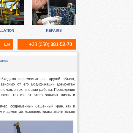
LLATION
REPAIRS
EN
+38 (050)
381-52-70
RU
ranes
UA
бходимо переместить на другой объект,
ависимо от его модификации (демонтаж
мплексные технические работы. Проведение
ости, так как от этого зависит жизнь и
имер, современный башенный кран, как и
аж и демонтаж козлового крана значительно