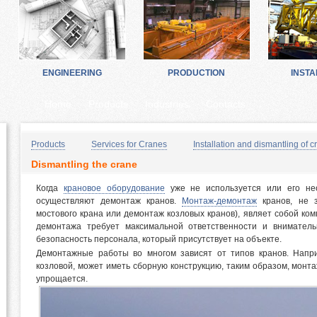
ENGINEERING
PRODUCTION
INSTA
Home
Products
Industries
Contacts
Products
Services for Cranes
Installation and dismantling of c
Dismantling the crane
Когда
крановое оборудование
уже не используется или его нео
осуществляют демонтаж кранов.
Монтаж-демонтаж
кранов, не з
мостового крана или демонтаж козловых кранов), являет собой ко
демонтажа требует максимальной ответственности и внимательн
безопасность персонала, который присутствует на объекте.
Демонтажные работы во многом зависят от типов кранов. Напр
козловой, может иметь сборную конструкцию, таким образом, монт
упрощается.