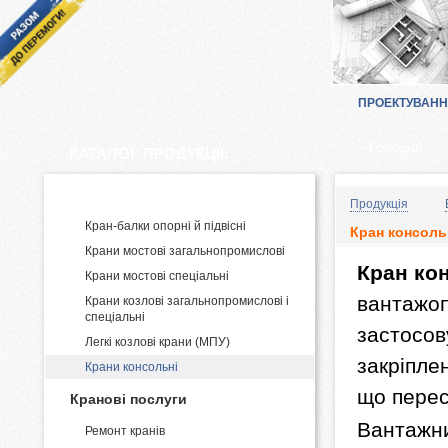
ПРОЕКТУВАН
Головна
КАТАЛОГ ПРОДУКЦІЇ:
Виробництво і постачання кранів
Продукція
Кран-балки опорні й підвісні
Кран консоль
Крани мостові загальнопромислові
Кран ко
Крани мостові спеціальні
вантажоп
Крани козлові загальнопромислові і
спеціальні
застосов
Легкі козлові крани (МПУ)
закріпле
Крани консольні
що перес
Кранові послуги
Вантажни
Ремонт кранів