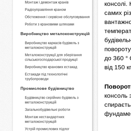
Монтаж і демонтаж кранів
консолі.
Pадіоуправління краном
самих рі
Обстеження і сервісне обслуговування
вантажно
Роботи з крановими шляхами
температу
Виробництво металоконструкцій
будівель
Виробництво каркасів будівель з
металоконструкцій
повороту
Металоконструкції для зберігання
до 360 °
сільськогосподарської продукції
від 150 к
Виробництво кранових естакад
Естакади під технологічні
трубопроводи
Поворотн
Промислове будівництво
консоль 
Будівництво серійних будівель з
металоконструкцій
спираєть
Загальнобудівельні роботи
фундаме
Монтаж нестандартних
металоконструкцій
Устрій промислових підлог