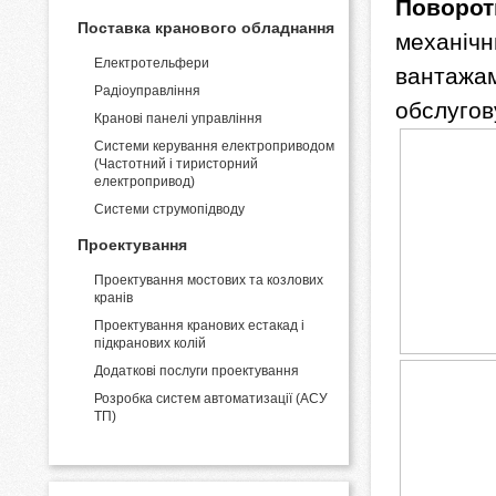
Поворот
Поставка кранового обладнання
механічн
Електротельфери
вантажам
Радіоуправління
обслугов
Кранові панелі управління
Системи керування електроприводом
(Частотний і тиристорний
електропривод)
Системи струмопідводу
Проектування
Проектування мостових та козлових
кранів
Проектування кранових естакад і
підкранових колій
Додаткові послуги проектування
Розробка систем автоматизації (АСУ
ТП)