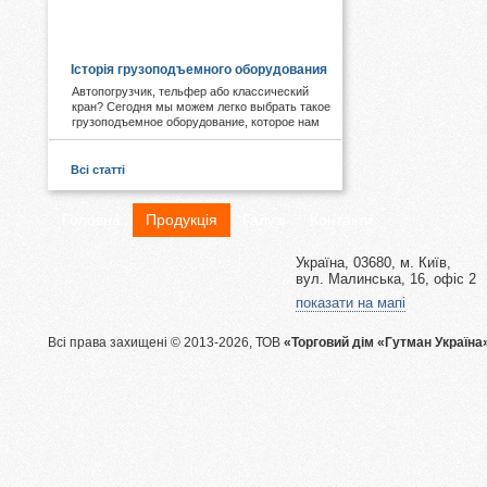
КОРИСНЕ І ЦІКАВЕ:
Історія грузоподъемного оборудования
Автопогрузчик, тельфер або классический
кран? Сегодня мы можем легко выбрать такое
грузоподъемное оборудование, которое нам
необходимо. А знаете ли Вы, что первые виды
подобных механизмов были придуманы еще в
древности. Примером служат известные
Всі статті
пирамиды Египта, сложная архитектура Рима,
гидротехнические объекты Китая.
Головна
Продукція
Галузі
Контакти
Україна, 03680, м. Київ,
вул. Малинська, 16, офіс 2
показати на мапі
Всі права захищені © 2013-2026, ТОВ
«Торговий дім «Гутман Україна