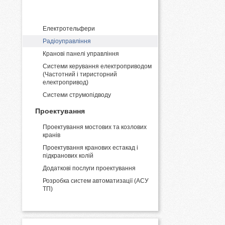
Поставка кранового обладнання
Електротельфери
Радіоуправління
Кранові панелі управління
Системи керування електроприводом
(Частотний і тиристорний
електропривод)
Системи струмопідводу
Проектування
Проектування мостових та козлових
кранів
Проектування кранових естакад і
підкранових колій
Додаткові послуги проектування
Розробка систем автоматизації (АСУ
ТП)