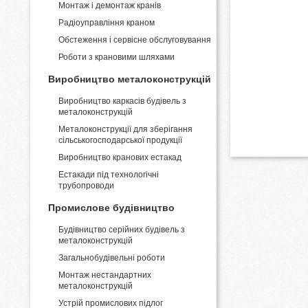
Монтаж і демонтаж кранів
Pадіоуправління краном
Обстеження і сервісне обслуговування
Роботи з крановими шляхами
Виробництво металоконструкцій
Виробництво каркасів будівель з
металоконструкцій
Металоконструкції для зберігання
сільськогосподарської продукції
Виробництво кранових естакад
Естакади під технологічні
трубопроводи
Промислове будівництво
Будівництво серійних будівель з
металоконструкцій
Загальнобудівельні роботи
Монтаж нестандартних
металоконструкцій
Устрій промислових підлог