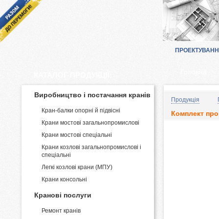
ПРОЕКТУВАН
Головна
КАТАЛОГ ПРОДУКЦІЇ:
Виробництво і постачання кранів
Продукція
Кран-балки опорні й підвісні
Комплект про
Крани мостові загальнопромислові
Крани мостові спеціальні
Крани козлові загальнопромислові і
спеціальні
Легкі козлові крани (МПУ)
Крани консольні
Кранові послуги
Ремонт кранів