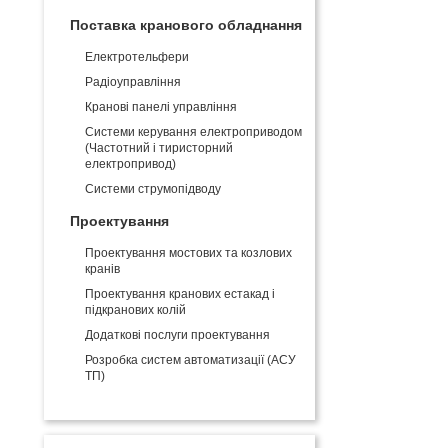
Поставка кранового обладнання
Електротельфери
Радіоуправління
Кранові панелі управління
Системи керування електроприводом
(Частотний і тиристорний
електропривод)
Системи струмопідводу
Проектування
Проектування мостових та козлових
кранів
Проектування кранових естакад і
підкранових колій
Додаткові послуги проектування
Розробка систем автоматизації (АСУ
ТП)