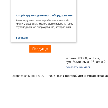
КОРИСНЕ І ЦІКАВЕ:
Історія грузоподъемного оборудования
Автопогрузчик, тельфер або классический
кран? Сегодня мы можем легко выбрать такое
грузоподъемное оборудование, которое нам
необходимо. А знаете ли Вы, что первые виды
подобных механизмов были придуманы еще в
древности. Примером служат известные
Всі статті
пирамиды Египта, сложная архитектура Рима,
гидротехнические объекты Китая.
Головна
Продукція
Галузі
Контакти
Україна, 03680, м. Київ,
вул. Малинська, 16, офіс 2
показати на мапі
Всі права захищені © 2013-2026, ТОВ
«Торговий дім «Гутман Україна