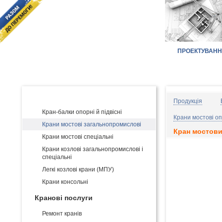
ПРОЕКТУВАН
Головна
КАТАЛОГ ПРОДУКЦІЇ:
Виробництво і постачання кранів
Продукція
Кран-балки опорні й підвісні
Крани мостові оп
Крани мостові загальнопромислові
Кран мостови
Крани мостові спеціальні
Крани козлові загальнопромислові і
спеціальні
Легкі козлові крани (МПУ)
Крани консольні
Кранові послуги
Ремонт кранів