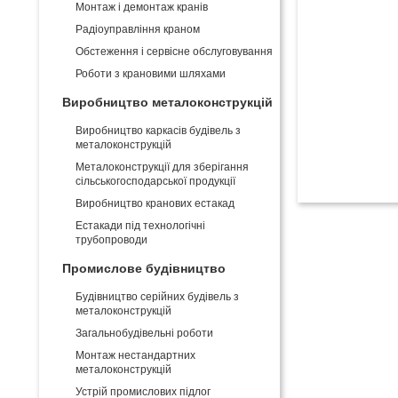
Монтаж і демонтаж кранів
Pадіоуправління краном
Обстеження і сервісне обслуговування
Роботи з крановими шляхами
Виробництво металоконструкцій
Виробництво каркасів будівель з
металоконструкцій
Металоконструкції для зберігання
сільськогосподарської продукції
Виробництво кранових естакад
Естакади під технологічні
трубопроводи
Промислове будівництво
Будівництво серійних будівель з
металоконструкцій
Загальнобудівельні роботи
Монтаж нестандартних
металоконструкцій
Устрій промислових підлог