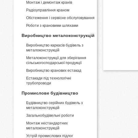
Монтаж і демонтаж кранів
Pадіоуправління краном
Обстеження і сервісне обслуговування
Роботи з крановими шляхами
Виробництво металоконструкцій
Виробництво каркасів будівель з
металоконструкцій
Металоконструкції для зберігання
сільськогосподарської продукції
Виробництво кранових естакад
Естакади під технологічні
трубопроводи
Промислове будівництво
Будівництво серійних будівель з
металоконструкцій
Загальнобудівельні роботи
Монтаж нестандартних
металоконструкцій
Устрій промислових підлог