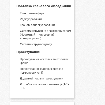
Поставка кранового обладнання
Електротельфери
Радіоуправління
Кранові панелі управління
Системи керування електроприводом
(Частотний і тиристорний
електропривод)
Системи струмопідводу
Проектування
Проектування мостових та козлових
кранів
Проектування кранових естакад і
підкранових колій
Додаткові послуги проектування
Розробка систем автоматизації (АСУ
ТП)