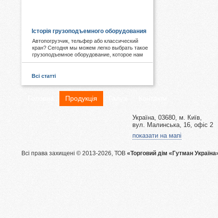
КОРИСНЕ І ЦІКАВЕ:
Історія грузоподъемного оборудования
Автопогрузчик, тельфер або классический
кран? Сегодня мы можем легко выбрать такое
грузоподъемное оборудование, которое нам
необходимо. А знаете ли Вы, что первые виды
подобных механизмов были придуманы еще в
древности. Примером служат известные
Всі статті
пирамиды Египта, сложная архитектура Рима,
гидротехнические объекты Китая.
Головна
Продукція
Галузі
Контакти
Україна, 03680, м. Київ,
вул. Малинська, 16, офіс 2
показати на мапі
Всі права захищені © 2013-2026, ТОВ
«Торговий дім «Гутман Україна