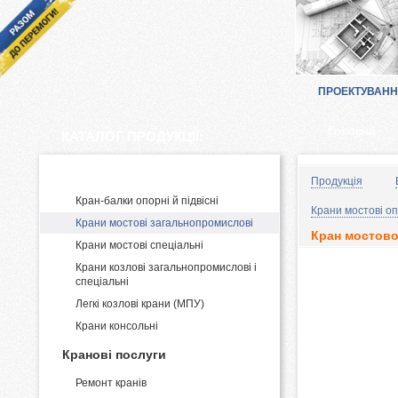
ПРОЕКТУВАН
Головна
КАТАЛОГ ПРОДУКЦІЇ:
Виробництво і постачання кранів
Продукція
Кран-балки опорні й підвісні
Крани мостові оп
Крани мостові загальнопромислові
Кран мостово
Крани мостові спеціальні
Крани козлові загальнопромислові і
спеціальні
Легкі козлові крани (МПУ)
Крани консольні
Кранові послуги
Ремонт кранів