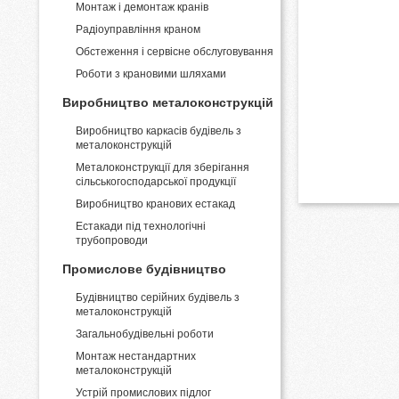
Монтаж і демонтаж кранів
Pадіоуправління краном
Обстеження і сервісне обслуговування
Роботи з крановими шляхами
Виробництво металоконструкцій
Виробництво каркасів будівель з
металоконструкцій
Металоконструкції для зберігання
сільськогосподарської продукції
Виробництво кранових естакад
Естакади під технологічні
трубопроводи
Промислове будівництво
Будівництво серійних будівель з
металоконструкцій
Загальнобудівельні роботи
Монтаж нестандартних
металоконструкцій
Устрій промислових підлог