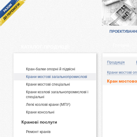
ПРОЕКТУВАН
Головна
КАТАЛОГ ПРОДУКЦІЇ:
Виробництво і постачання кранів
Продукція
Кран-балки опорні й підвісні
Крани мостові оп
Крани мостові загальнопромислові
Кран мостово
Крани мостові спеціальні
Крани козлові загальнопромислові і
спеціальні
Легкі козлові крани (МПУ)
Крани консольні
Кранові послуги
Ремонт кранів