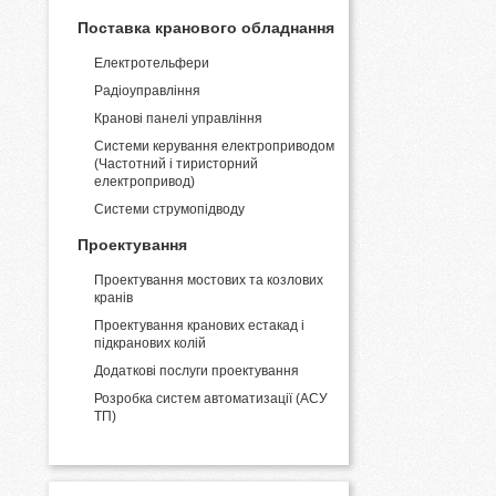
Поставка кранового обладнання
Електротельфери
Радіоуправління
Кранові панелі управління
Системи керування електроприводом
(Частотний і тиристорний
електропривод)
Системи струмопідводу
Проектування
Проектування мостових та козлових
кранів
Проектування кранових естакад і
підкранових колій
Додаткові послуги проектування
Розробка систем автоматизації (АСУ
ТП)