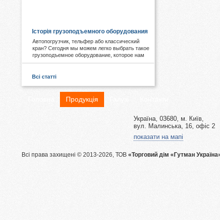
КОРИСНЕ І ЦІКАВЕ:
Історія грузоподъемного оборудования
Автопогрузчик, тельфер або классический
кран? Сегодня мы можем легко выбрать такое
грузоподъемное оборудование, которое нам
необходимо. А знаете ли Вы, что первые виды
подобных механизмов были придуманы еще в
древности. Примером служат известные
Всі статті
пирамиды Египта, сложная архитектура Рима,
гидротехнические объекты Китая.
Головна
Продукція
Галузі
Контакти
Україна, 03680, м. Київ,
вул. Малинська, 16, офіс 2
показати на мапі
Всі права захищені © 2013-2026, ТОВ
«Торговий дім «Гутман Україна