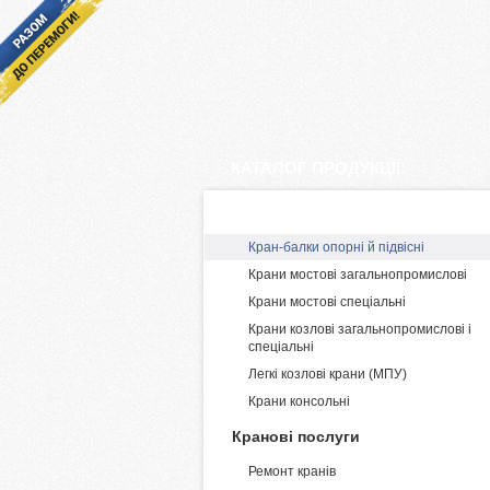
КАТАЛОГ ПРОДУКЦІЇ:
Виробництво і постачання крані
Кран-балки опорні й підвісні
Крани мостові загальнопромислові
Крани мостові спеціальні
Крани козлові загальнопромислові і
спеціальні
Легкі козлові крани (МПУ)
Крани консольні
Кранові послуги
Ремонт кранів