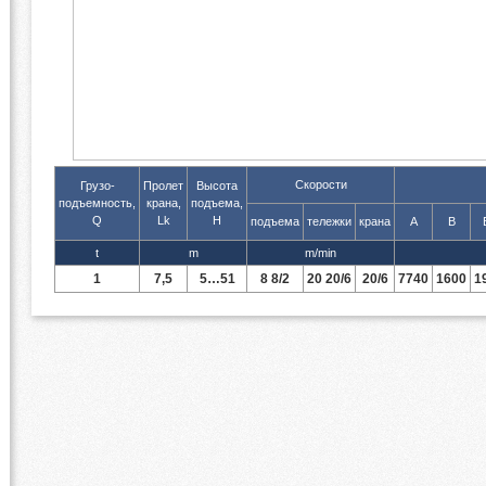
я
й
Скорости
Грузо-
Пролет
Высота
подъемность,
крана,
подъема,
Q
Lk
H
подъема
тележки
крана
А
B
t
m
m/min
1
7,5
5…51
8 8/2
20 20/6
20/6
7740
1600
1