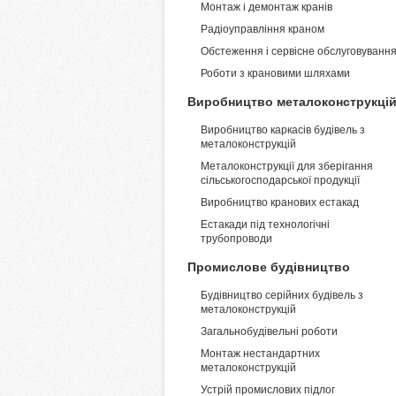
Монтаж і демонтаж кранів
Pадіоуправління краном
Обстеження і сервісне обслуговуванн
Роботи з крановими шляхами
Виробництво металоконструкці
Виробництво каркасів будівель з
металоконструкцій
Металоконструкції для зберігання
сільськогосподарської продукції
Виробництво кранових естакад
Естакади під технологічні
трубопроводи
Промислове будівництво
Будівництво серійних будівель з
металоконструкцій
Загальнобудівельні роботи
Монтаж нестандартних
металоконструкцій
Устрій промислових підлог