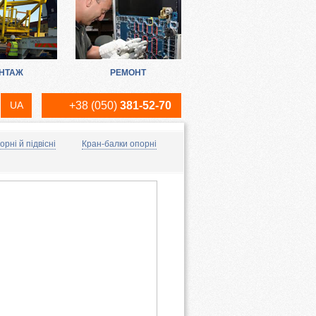
НТАЖ
РЕМОНТ
UA
+38 (050)
381-52-70
RU
рні й підвісні
Кран-балки опорні
EN