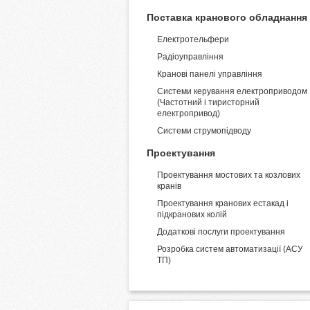
Поставка кранового обладнання
Електротельфери
Радіоуправління
Кранові панелі управління
Системи керування електроприводом
(Частотний і тиристорний
електропривод)
Системи струмопідводу
Проектування
Проектування мостових та козлових
кранів
Проектування кранових естакад і
підкранових колій
Додаткові послуги проектування
Розробка систем автоматизації (АСУ
ТП)