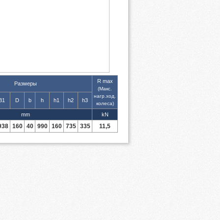
R max
Размеры
(Макс.
нагр.ход.
B1
D
b
h
h1
h2
h3
колеса)
mm
kN
938
160
40
990
160
735
335
11,5