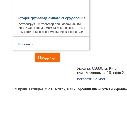
КОРИСНЕ І ЦІКАВЕ:
Історія грузоподъемного оборудования
Автопогрузчик, тельфер або классический
кран? Сегодня мы можем легко выбрать такое
грузоподъемное оборудование, которое нам
необходимо. А знаете ли Вы, что первые виды
подобных механизмов были придуманы еще в
древности. Примером служат известные
Всі статті
пирамиды Египта, сложная архитектура Рима,
гидротехнические объекты Китая.
Головна
Продукція
Галузі
Контакти
Україна, 03680, м. Київ,
вул. Малинська, 16, офіс 2
показати на мапі
Всі права захищені © 2013-2026, ТОВ
«Торговий дім «Гутман Україна