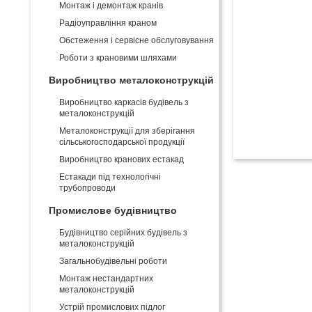
Монтаж і демонтаж кранів
Pадіоуправління краном
Обстеження і сервісне обслуговування
Роботи з крановими шляхами
Виробництво металоконструкцій
Виробництво каркасів будівель з
металоконструкцій
Металоконструкції для зберігання
сільськогосподарської продукції
Виробництво кранових естакад
Естакади під технологічні
трубопроводи
Промислове будівництво
Будівництво серійних будівель з
металоконструкцій
Загальнобудівельні роботи
Монтаж нестандартних
металоконструкцій
Устрій промислових підлог