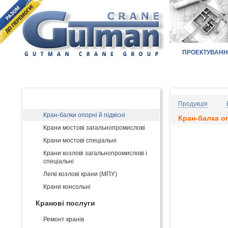
ПРОЕКТУВАН
Головна
КАТАЛОГ ПРОДУКЦІЇ:
Виробництво і постачання кранів
Продукція
Кран-балки опорні й підвісні
Кран-балка оп
Крани мостові загальнопромислові
Крани мостові спеціальні
Крани козлові загальнопромислові і
спеціальні
Легкі козлові крани (МПУ)
Крани консольні
Кранові послуги
Ремонт кранів