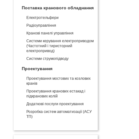
Поставка кранового обладнання
Електротельфери
Радіоуправління
Кранові панелі управління
Системи керування електроприводом
(Частотний і тиристорний
електропривод)
Системи струмопідводу
Проектування
Проектування мостових та козлових
кранів
Проектування кранових естакад і
підкранових колій
Додаткові послуги проектування
Розробка систем автоматизації (АСУ
ТП)